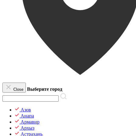
Выберите город
Close
Азов
Анапа
Армавир
Архыз
Астрахань