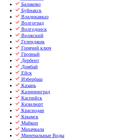
Балаково
Буйнакск
Владикавказ
Волгоград
Волгодонск
Волжский
Геленджик
Горячий ключ
Грозный
Дербент
Домбай
Ейск
Избербаш
Казань
Калининград
Каспийск
Кизилюрт
Краснодар
Крымск
Майкоп
Махачкала
Минеральные Воды