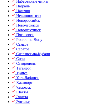
Набережные челны
Назрань
Нальчик
Невинномысск
Новороссийск
Новочеркасск
Новошахтинск
Пятигорск
Ростов-на-Дону
Самара
Саратов
Славянск-на-Кубани
Сочи
Ставрополь
Таганрог
Туапсе
Усть-Лабинск
Хасавюрт
Черкесск
Шахты
Элиста
Энгельс