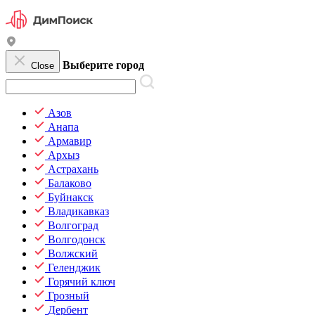
Выберите город
Close
Азов
Анапа
Армавир
Архыз
Астрахань
Балаково
Буйнакск
Владикавказ
Волгоград
Волгодонск
Волжский
Геленджик
Горячий ключ
Грозный
Дербент