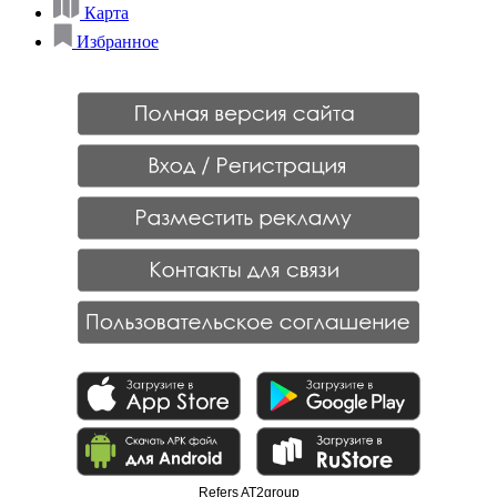
Карта
Избранное
Refers AT2group