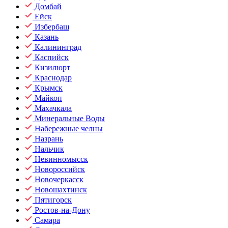
Домбай
Ейск
Избербаш
Казань
Калининград
Каспийск
Кизилюрт
Краснодар
Крымск
Майкоп
Махачкала
Минеральные Воды
Набережные челны
Назрань
Нальчик
Невинномысск
Новороссийск
Новочеркасск
Новошахтинск
Пятигорск
Ростов-на-Дону
Самара