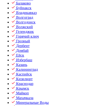
Балаково
Буйнакск
Владикавказ
Волгоград
Волгодонск
Волжский
Геленджик
Горячий ключ
Грозный
Дербент
Домбай
Ейск
Избербаш
Казань
Калининград
Каспийск
Кизилюрт
Краснодар
Крымск
Майкоп
Махачкала
Минеральные Воды