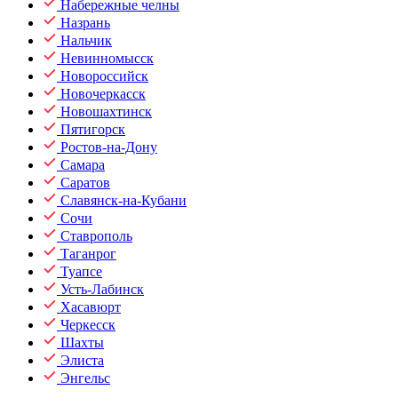
Набережные челны
Назрань
Нальчик
Невинномысск
Новороссийск
Новочеркасск
Новошахтинск
Пятигорск
Ростов-на-Дону
Самара
Саратов
Славянск-на-Кубани
Сочи
Ставрополь
Таганрог
Туапсе
Усть-Лабинск
Хасавюрт
Черкесск
Шахты
Элиста
Энгельс