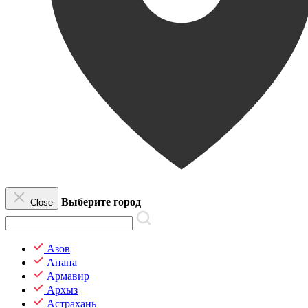
Выберите город
Close
Азов
Анапа
Армавир
Архыз
Астрахань