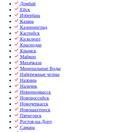
Домбай
Ейск
Избербаш
Казань
Калининград
Каспийск
Кизилюрт
Краснодар
Крымск
Майкоп
Махачкала
Минеральные Воды
Набережные челны
Назрань
Нальчик
Невинномысск
Новороссийск
Новочеркасск
Новошахтинск
Пятигорск
Ростов-на-Дону
Самара