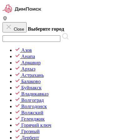
Выберите город
Close
Азов
Анапа
Армавир
Архыз
Астрахань
Балаково
Буйнакск
Владикавказ
Волгоград
Волгодонск
Волжский
Геленджик
Горячий ключ
Грозный
Дербент