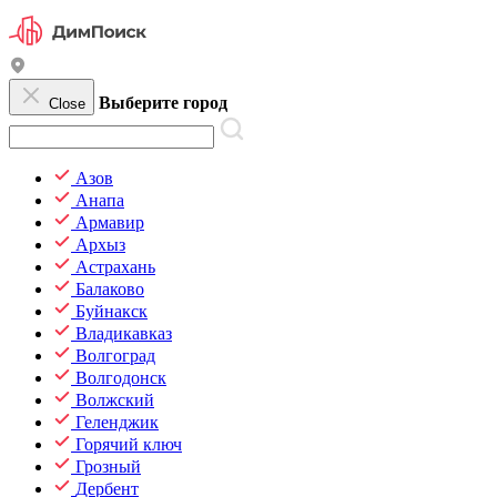
Выберите город
Close
Азов
Анапа
Армавир
Архыз
Астрахань
Балаково
Буйнакск
Владикавказ
Волгоград
Волгодонск
Волжский
Геленджик
Горячий ключ
Грозный
Дербент