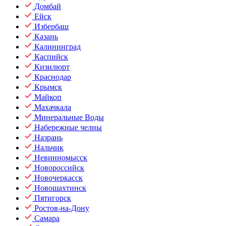
Домбай
Ейск
Избербаш
Казань
Калининград
Каспийск
Кизилюрт
Краснодар
Крымск
Майкоп
Махачкала
Минеральные Воды
Набережные челны
Назрань
Нальчик
Невинномысск
Новороссийск
Новочеркасск
Новошахтинск
Пятигорск
Ростов-на-Дону
Самара