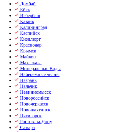
Домбай
Ейск
Избербаш
Казань
Калининград
Каспийск
Кизилюрт
Краснодар
Крымск
Майкоп
Махачкала
Минеральные Воды
Набережные челны
Назрань
Нальчик
Невинномысск
Новороссийск
Новочеркасск
Новошахтинск
Пятигорск
Ростов-на-Дону
Самара