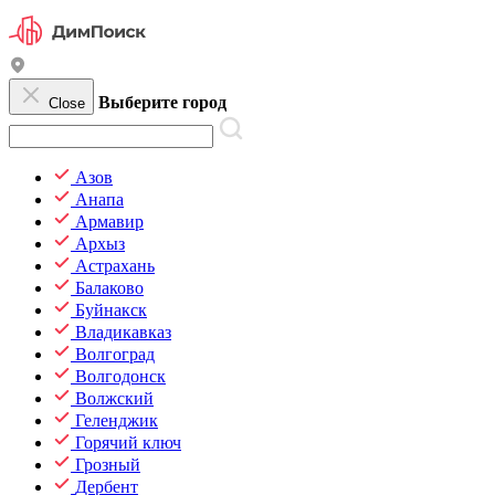
Выберите город
Close
Азов
Анапа
Армавир
Архыз
Астрахань
Балаково
Буйнакск
Владикавказ
Волгоград
Волгодонск
Волжский
Геленджик
Горячий ключ
Грозный
Дербент