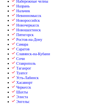
Набережные челны
Назрань
Нальчик
Невинномысск
Новороссийск
Новочеркасск
Новошахтинск
Пятигорск
Ростов-на-Дону
Самара
Саратов
Славянск-на-Кубани
Сочи
Ставрополь
Таганрог
Туапсе
Усть-Лабинск
Хасавюрт
Черкесск
Шахты
Элиста
Энгельс