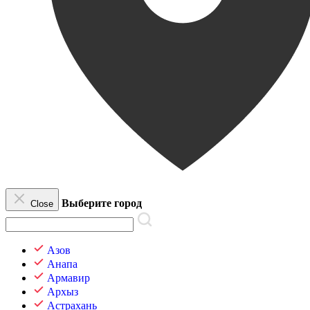
Выберите город
Close
Азов
Анапа
Армавир
Архыз
Астрахань