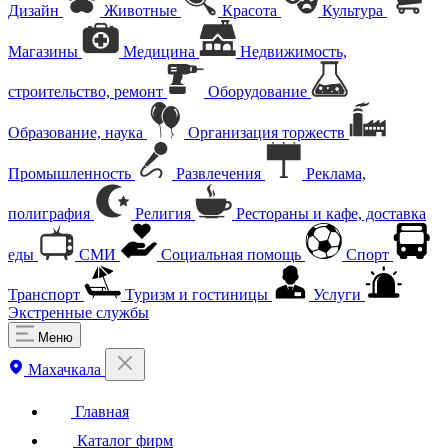
Дизайн
Животные
Красота
Культура
Магазины
Медицина
Недвижимость,
строительство, ремонт
Оборудование
Образование, наука
Организация торжеств
Промышленность
Развлечения
Реклама,
полиграфия
Религия
Рестораны и кафе, доставка
еды
СМИ
Социальная помощь
Спорт
Транспорт
Туризм и гостиницы
Услуги
Экстренные службы
Меню
Махачкала
Главная
Каталог фирм