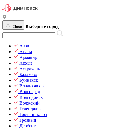
Выберите город
Close
Азов
Анапа
Армавир
Архыз
Астрахань
Балаково
Буйнакск
Владикавказ
Волгоград
Волгодонск
Волжский
Геленджик
Горячий ключ
Грозный
Дербент