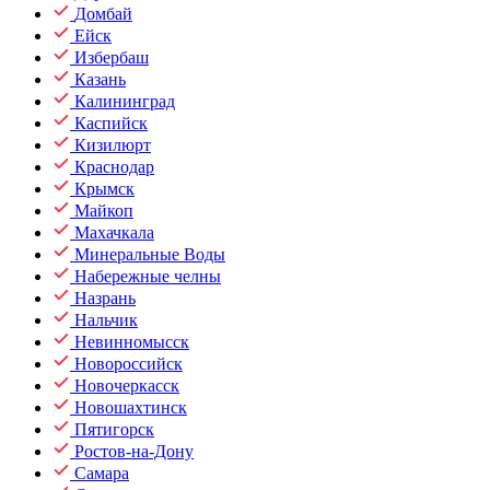
Домбай
Ейск
Избербаш
Казань
Калининград
Каспийск
Кизилюрт
Краснодар
Крымск
Майкоп
Махачкала
Минеральные Воды
Набережные челны
Назрань
Нальчик
Невинномысск
Новороссийск
Новочеркасск
Новошахтинск
Пятигорск
Ростов-на-Дону
Самара