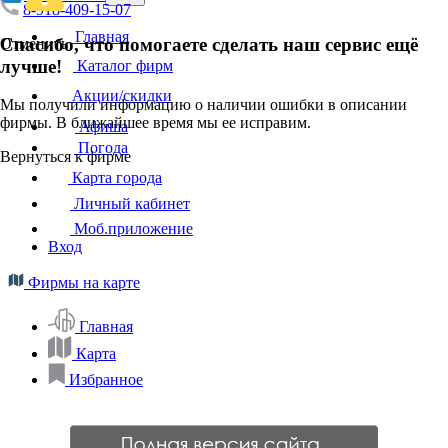
8-918-409-15-07
Главная
Спасибо, что помогаете сделать наш сервис ещё
Отменить
лучше!
Каталог фирм
Акции/скидки
Мы получили информацию о наличии ошибки в описании
фирмы. В ближайшее время мы ее исправим.
Афиша
Погода
Вернуться к фирме
Карта города
Личный кабинет
Моб.приложение
Вход
Фирмы на карте
Главная
Карта
Избранное