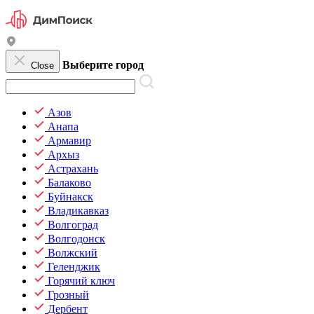
Выберите город
Close
Азов
Анапа
Армавир
Архыз
Астрахань
Балаково
Буйнакск
Владикавказ
Волгоград
Волгодонск
Волжский
Геленджик
Горячий ключ
Грозный
Дербент