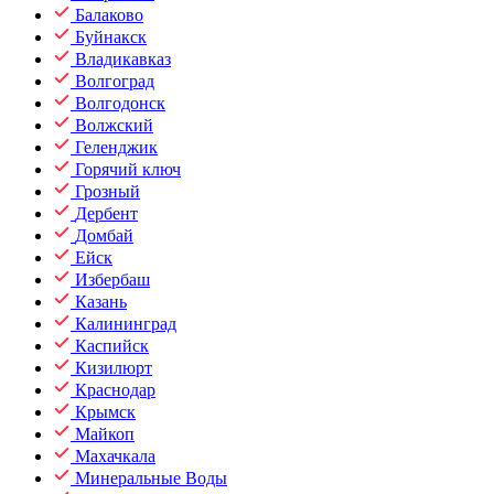
Балаково
Буйнакск
Владикавказ
Волгоград
Волгодонск
Волжский
Геленджик
Горячий ключ
Грозный
Дербент
Домбай
Ейск
Избербаш
Казань
Калининград
Каспийск
Кизилюрт
Краснодар
Крымск
Майкоп
Махачкала
Минеральные Воды