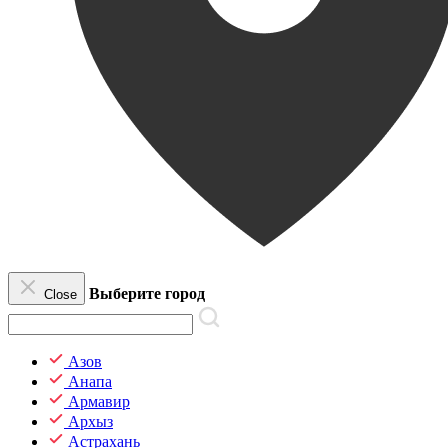
Выберите город
Close
Азов
Анапа
Армавир
Архыз
Астрахань