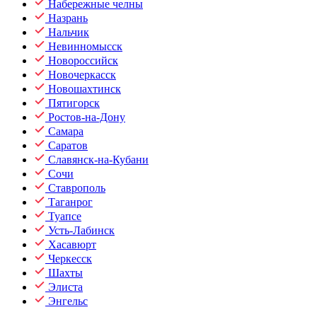
Набережные челны
Назрань
Нальчик
Невинномысск
Новороссийск
Новочеркасск
Новошахтинск
Пятигорск
Ростов-на-Дону
Самара
Саратов
Славянск-на-Кубани
Сочи
Ставрополь
Таганрог
Туапсе
Усть-Лабинск
Хасавюрт
Черкесск
Шахты
Элиста
Энгельс