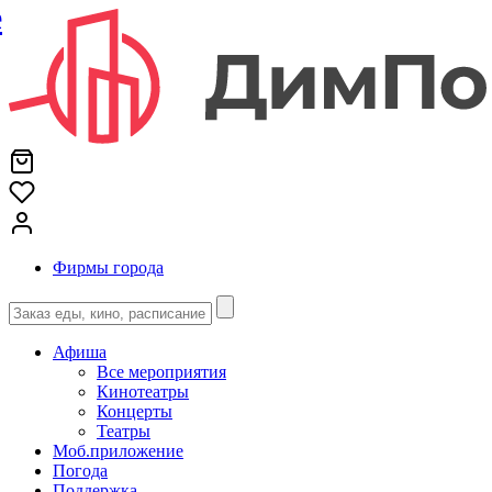
е
Фирмы города
Афиша
Все мероприятия
Кинотеатры
Концерты
Театры
Моб.приложение
Погода
Поддержка