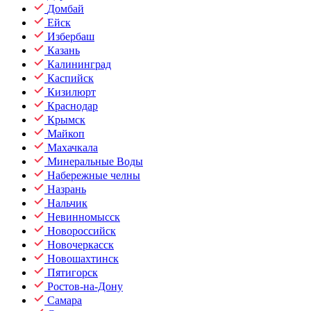
Домбай
Ейск
Избербаш
Казань
Калининград
Каспийск
Кизилюрт
Краснодар
Крымск
Майкоп
Махачкала
Минеральные Воды
Набережные челны
Назрань
Нальчик
Невинномысск
Новороссийск
Новочеркасск
Новошахтинск
Пятигорск
Ростов-на-Дону
Самара