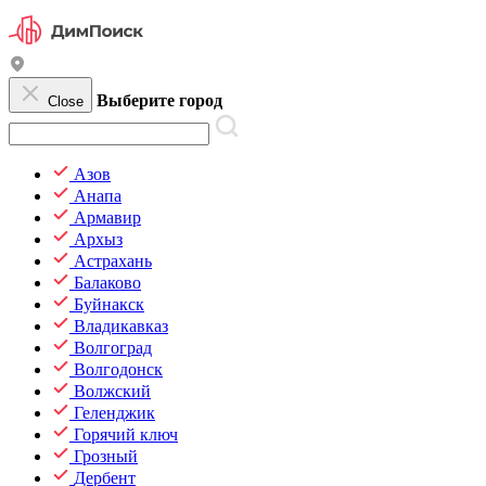
Выберите город
Close
Азов
Анапа
Армавир
Архыз
Астрахань
Балаково
Буйнакск
Владикавказ
Волгоград
Волгодонск
Волжский
Геленджик
Горячий ключ
Грозный
Дербент