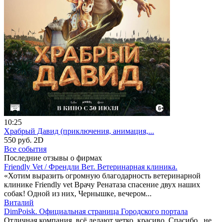
10:25
Храбрый Давид (приключения, анимация,...
550 руб.
2D
Все события
Последние отзывы о фирмах
Friendly Vet / Френдли Вет. Ветеринарная клиника.
«Хотим выразить огромную благодарность ветеринарной
клинике Friendly vet Врачу Ренатаза спасение двух наших
собак! Одной из них, Чернышке, вечером...
Виталий
DimPoisk. Официальная страница Городского портала
Отличная компания, всё делают четко, красиво. Спасибо , не