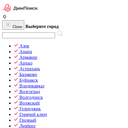
Выберите город
Close
Азов
Анапа
Армавир
Архыз
Астрахань
Балаково
Буйнакск
Владикавказ
Волгоград
Волгодонск
Волжский
Геленджик
Горячий ключ
Грозный
Дербент