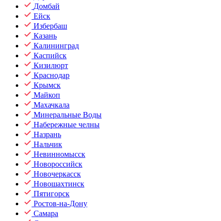
Домбай
Ейск
Избербаш
Казань
Калининград
Каспийск
Кизилюрт
Краснодар
Крымск
Майкоп
Махачкала
Минеральные Воды
Набережные челны
Назрань
Нальчик
Невинномысск
Новороссийск
Новочеркасск
Новошахтинск
Пятигорск
Ростов-на-Дону
Самара