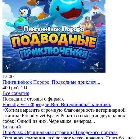
12:00
Пингвинёнок Пороро: Подводные приключ...
400 руб.
2D
Все события
Последние отзывы о фирмах
Friendly Vet / Френдли Вет. Ветеринарная клиника.
«Хотим выразить огромную благодарность ветеринарной
клинике Friendly vet Врачу Ренатаза спасение двух наших
собак! Одной из них, Чернышке, вечером...
Виталий
DimPoisk. Официальная страница Городского портала
Отличная компания, всё делают четко, красиво. Спасибо , не